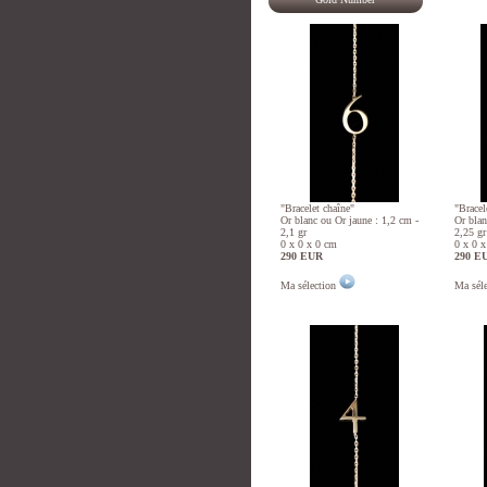
"Bracelet chaîne"
"Bracel
Or blanc ou Or jaune : 1,2 cm -
Or blan
2,1 gr
2,25 gr
0 x 0 x 0 cm
0 x 0 
290 EUR
290 E
Ma sélection
Ma sél