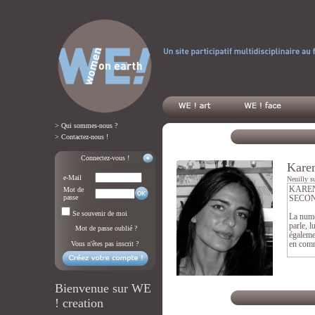
> Qui sommes-nous ?
> Contactez-nous !
Connectez-vous !
Kare
e-Mail
Neuilly su
Mot de
passe
Se souvenir de moi
Mot de passe oublié ?
Vous n'êtes pas inscrit ?
Bienvenue sur WE
! creation