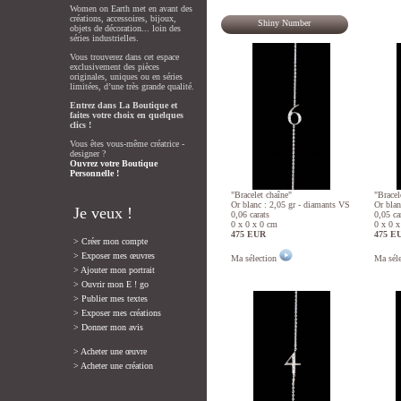
Women on Earth met en avant des
créations, accessoires, bijoux,
Shiny Number
objets de décoration... loin des
séries industrielles.
Vous trouverez dans cet espace
exclusivement des pièces
originales, uniques ou en séries
limitées, d’une très grande qualité.
Entrez dans La Boutique et
faites votre choix en quelques
clics !
Vous êtes vous-même créatrice -
designer ?
Ouvrez votre Boutique
Personnelle !
"Bracelet chaîne"
"Bracel
Or blanc : 2,05 gr - diamants VS
Or blan
Je veux !
0,06 carats
0,05 ca
0 x 0 x 0 cm
0 x 0 
475 EUR
475 E
> Créer mon compte
> Exposer mes œuvres
Ma sélection
Ma sél
> Ajouter mon portrait
> Ouvrir mon E ! go
> Publier mes textes
> Exposer mes créations
> Donner mon avis
> Acheter une œuvre
> Acheter une création