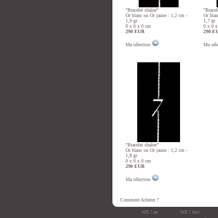
"Bracelet chaîne"
"Bracel
Or blanc ou Or jaune : 1,2 cm -
Or blan
1,9 gr
1,7 gr
0 x 0 x 0 cm
0 x 0 
290 EUR
290 E
Ma sélection
Ma sél
"Bracelet chaîne"
Or blanc ou Or jaune : 1,2 cm -
1,8 gr
0 x 0 x 0 cm
290 EUR
Ma sélection
Comment Acheter ?
WE ! art
.
WE ! face
.