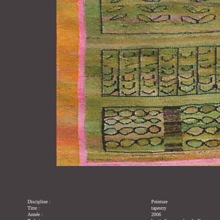
Discipline :
Peinture
Titre :
tapestry
Année :
2006