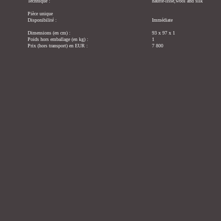
Technique :
hautte-lisse,wool and silk
Pièce unique
Disponibilité :
Immédiate
Dimensions (en cm) :
93 x 97 x 1
Poids hors emballage (en kg) :
1
Prix (hors transport) en EUR :
7 800